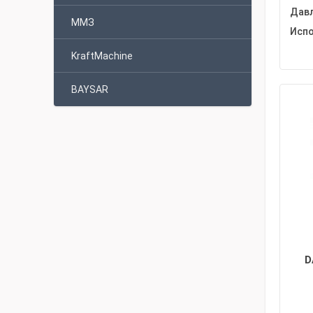
Давл
ММЗ
Испо
KraftMachine
BAYSAR
D