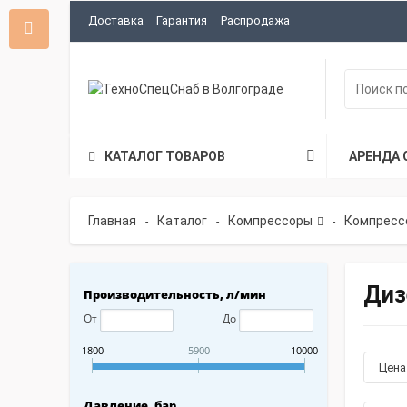
Доставка
Гарантия
Распродажа
КАТАЛОГ ТОВАРОВ
АРЕНДА 
Главная
Каталог
Компрессоры
Компресс
-
-
-
Диз
Производительность, л/мин
От
До
1800
5900
10000
Цен
Давление, бар