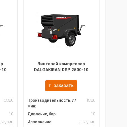
ор
Винтовой компрессор
-10
DALGAKIRAN DSP 2500-10
ЗАКАЗАТЬ
3800
Производительность, л/
1800
мин:
10
Давление, бар:
10
ля улиц
Исполнение:
для улиц