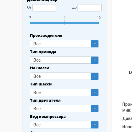
От
До
7
9
10
Производитель
Все
Тип привода
Все
На шасси
D
Все
Тип шасси
Все
Тип двигателя
Прои
Все
мин:
Вид компрессора
Давл
Все
Испо