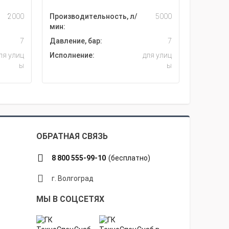
2000
Производительность, л/
5000
мин:
7
Давление, бар:
7
ля улиц
Исполнение:
для улиц
ы
ы
ОБРАТНАЯ СВЯЗЬ
8 800 555-99-10
(бесплатно)
г. Волгоград
МЫ В СОЦСЕТЯХ