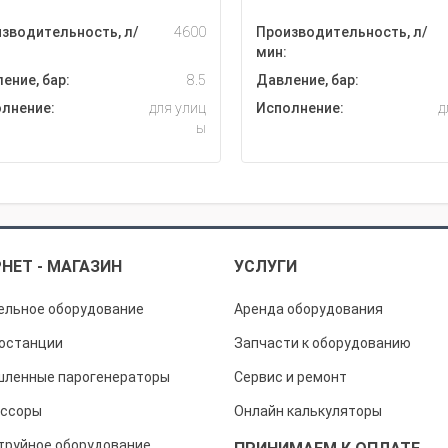
зводительность, л/
4600
Производительность, л/
мин:
ение, бар:
8.5
Давление, бар:
лнение:
для улиц
Исполнение:
д
ы
НЕТ - МАГАЗИН
УСЛУГИ
ельное оборудование
Аренда оборудования
останции
Запчасти к оборудованию
ленные парогенераторы
Сервис и ремонт
ссоры
Онлайн калькуляторы
труйное оборудование