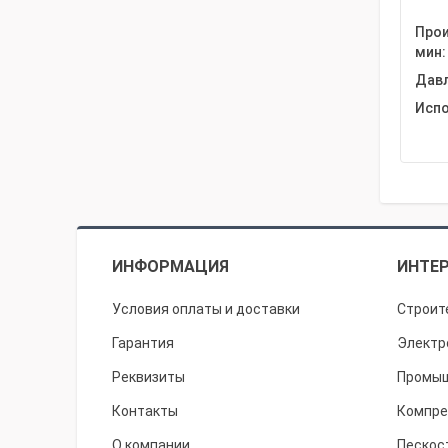
Прои
мин:
Давл
Испо
ИНФОРМАЦИЯ
ИНТЕР
Условия оплаты и доставки
Строит
Гарантия
Электр
Реквизиты
Промыш
Контакты
Компре
О компании
Пескос