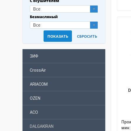
С осушителем
Все
Безмасляный
Все
ЗИФ
CrossAir
ARIACOM
D
OZEN
АСО
Прои
DALGAKIRAN
мин: