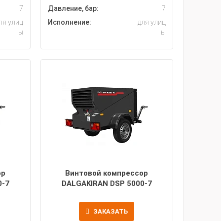
7
Давление, бар:
7
ля улиц
Исполнение:
для улиц
ы
ы
ор
Винтовой компрессор
0-7
DALGAKIRAN DSP 5000-7
ЗАКАЗАТЬ