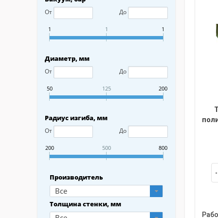
От
До
1
1
1
Диаметр, мм
От
До
50
125
200
Радиус изгиба, мм
пол
От
До
200
500
800
Производитель
Все
Толщина стенки, мм
Рабо
Все