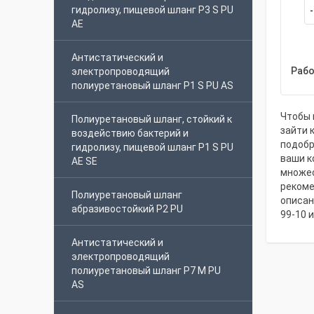
гидролизу, пищевой шланг P3 S PU
AE
Антистатический и
Рабо
электропроводящий
полиуретановый шланг P1 S PU AS
Чтобы 
Полиуретановый шланг, стойкий к
зайти 
воздействию бактерий и
подобр
гидролизу, пищевой шланг P1 S PU
ваши к
AE SE
множес
рекоме
Полиуретановый шланг
описан
абразивостойкий P2 PU
99-10 
Антистатический и
электропроводящий
полиуретановый шланг P7 M PU
AS