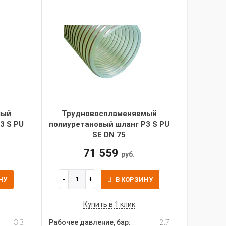
мый
Трудновоспламеняемый
3 S PU
полиуретановый шланг P3 S PU
SE DN 75
71 559
руб.
НУ
В КОРЗИНУ
Купить в 1 клик
3.3
Рабочее давление, бар:
2.7