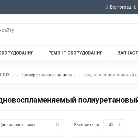
Волгоград
ОБОРУДОВАНИЯ
РЕМОНТ ОБОРУДОВАНИЯ
ЗАПЧАС
ADUX
Полиуретановые шланги
Трудновоспламеняемый по
-
-
дновоспламеняемый полиуретановый 
32
а (по возрастанию)
Выводить по: