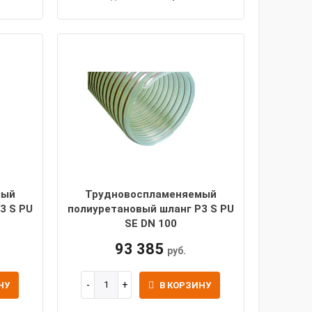
мый
Трудновоспламеняемый
3 S PU
полиуретановый шланг P3 S PU
SE DN 100
93 385
руб.
НУ
В КОРЗИНУ