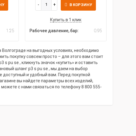
НУ
В КОРЗИНУ
Купить в 1 клик
1.25
Рабочее давление, бар:
0.95
 Волгограде на выгодных условиях, необходимо
ить покупку совсем просто – для этого вам стоит
 pu se , кликнуть значок «купить» и оставить
овый шланг p3 s pu se , мы даем на выбор
е доступный и удобный вам. Перед покупкой
агазине вы найдете параметры всех изделий,
а можете с нами связаться по телефону 8 800 555-