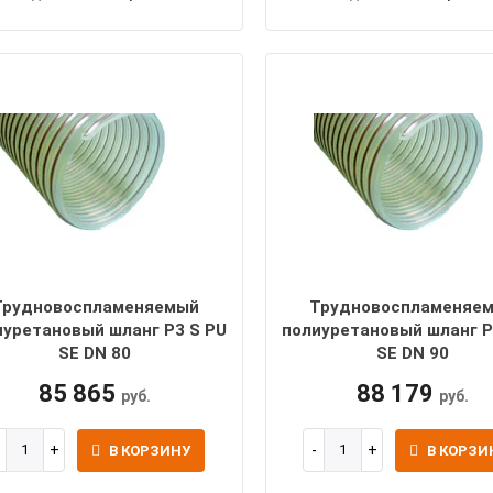
Трудновоспламеняемый
Трудновоспламеняе
иуретановый шланг P3 S PU
полиуретановый шланг P
SE DN 80
SE DN 90
85 865
88 179
руб.
руб.
В КОРЗИНУ
В КОРЗИ