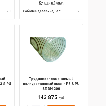
Купить в 1 клик
2.1
Рабочее давление, бар:
1.9
мый
Трудновоспламеняемый
3 S PU
полиуретановый шланг P3 S PU
SE DN 200
143 875
руб.