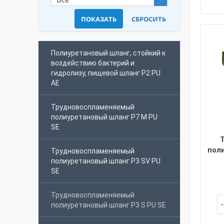
Полиуретановый шланг, стойкий к
воздействию бактерий и
гидролизу, пищевой шланг P2 PU
AE
Трудновоспламеняемый
полиуретановый шланг P7 M PU
SE
пол
Трудновоспламеняемый
полиуретановый шланг P3 SV PU
SE
Трудновоспламеняемый
полиуретановый шланг P3 S PU SE