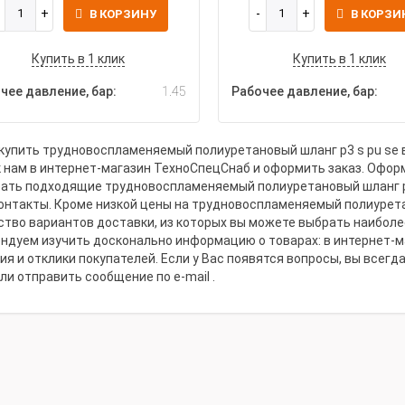
В КОРЗИНУ
В КОРЗИ
Купить в 1 клик
Купить в 1 клик
чее давление, бар:
1.45
Рабочее давление, бар:
купить трудновоспламеняемый полиуретановый шланг p3 s pu se в
к нам в интернет-магазин ТехноСпецСнаб и оформить заказ. Оформ
ать подходящие трудновоспламеняемый полиуретановый шланг p3 s
онтакты. Кроме низкой цены на трудновоспламеняемый полиуретан
тво вариантов доставки, из которых вы можете выбрать наиболе
ндуем изучить досконально информацию о товарах: в интернет-м
ия и отклики покупателей. Если у Вас появятся вопросы, вы всегд
или отправить сообщение по e-mail .