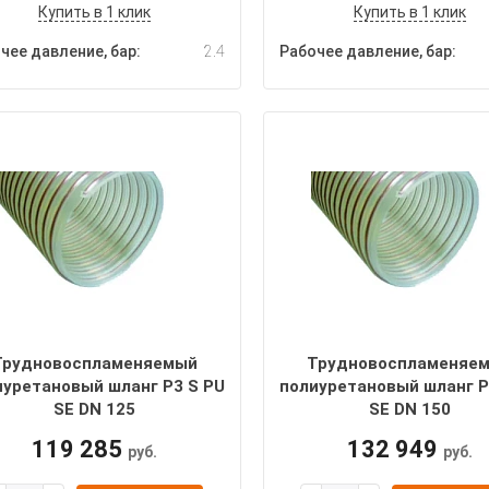
Купить в 1 клик
Купить в 1 клик
чее давление, бар:
2.4
Рабочее давление, бар:
Трудновоспламеняемый
Трудновоспламеняе
иуретановый шланг P3 S PU
полиуретановый шланг P
SE DN 125
SE DN 150
119 285
132 949
руб.
руб.