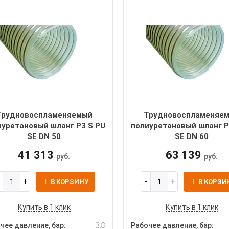
Трудновоспламеняемый
Трудновоспламеняе
иуретановый шланг P3 S PU
полиуретановый шланг P
SE DN 50
SE DN 60
41 313
63 139
руб.
руб.
В КОРЗИНУ
В КОРЗИ
Купить в 1 клик
Купить в 1 клик
чее давление, бар:
3.8
Рабочее давление, бар: