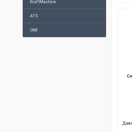
KraftMachine
ATS
OMI
Се
Давл