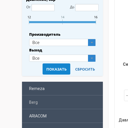
От
До
12
14
16
Производитель
Все
Выход
Все
Се
Remeza
Berg
ARIACOM
Давл