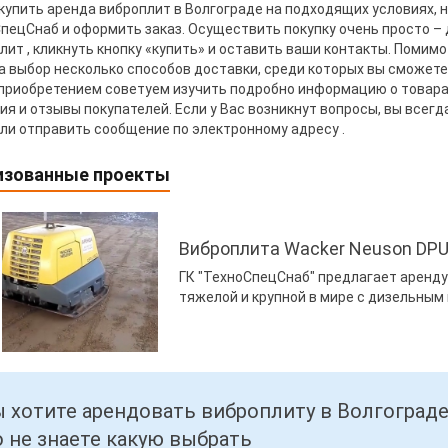
купить аренда виброплит в Волгограде на подходящих условиях, н
пецСнаб и оформить заказ. Осуществить покупку очень просто –
лит , кликнуть кнопку «купить» и оставить ваши контакты. Помим
а выбор несколько способов доставки, среди которых вы сможет
приобретением советуем изучить подробно информацию о товарах
ия и отзывы покупателей. Если у Вас возникнут вопросы, вы всегд
или отправить сообщение по электронному адресу .
изованные проекты
Виброплита Wacker Neuson DPU
ГК "ТехноСпецСнаб" предлагает аренд
тяжелой и крупной в мире с дизельным
 хотите арендовать виброплиту в Волгограде
 не знаете какую выбрать