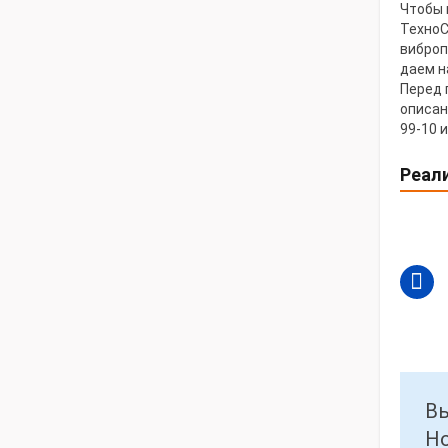
Чтобы 
ТехноС
виброп
даем н
Перед 
описан
99-10 
Реал
Вы
Но